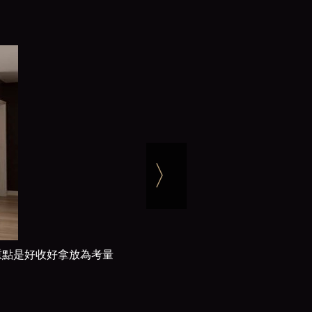
〉
重點是好收好拿放為考量